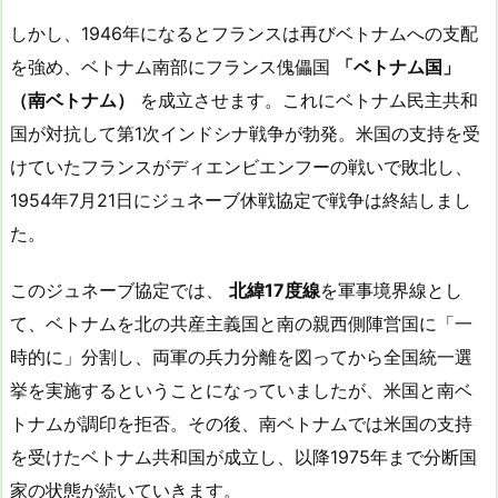
しかし、1946年になるとフランスは再びベトナムへの支配
を強め、ベトナム南部にフランス傀儡国
「ベトナム国」
（南ベトナム）
を成立させます。これにベトナム民主共和
国が対抗して第1次インドシナ戦争が勃発。米国の支持を受
けていたフランスがディエンビエンフーの戦いで敗北し、
1954年7月21日にジュネーブ休戦協定で戦争は終結しまし
た。
このジュネーブ協定では、
北緯17度線
を軍事境界線とし
て、ベトナムを北の共産主義国と南の親西側陣営国に「一
時的に」分割し、両軍の兵力分離を図ってから全国統一選
挙を実施するということになっていましたが、米国と南ベ
トナムが調印を拒否。その後、南ベトナムでは米国の支持
を受けたベトナム共和国が成立し、以降1975年まで分断国
家の状態が続いていきます。