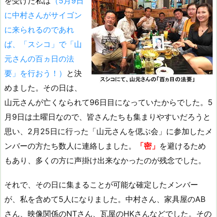
を受けた私は
（5月9日
に中村さんがサイゴン
に来られるのであれ
ば、「スシコ」で「山
元さんの百ヵ日の法
要」を行おう！）
と決
めました。その日は、
山元さんが亡くなられて96日目になっていたからでした。5
月9日は土曜日なので、皆さんたちも集まりやすいだろうと
思い、2月25日に行った「山元さんを偲ぶ会」に参加したメ
ンバーの方たち数人に連絡しました。
「密」
を避けるため
もあり、多くの方に声掛け出来なかったのが残念でした。
それで、その日に集まることが可能な確定したメンバー
が、私を含めて5人になりました。中村さん、家具屋のAB
さん、映像関係のNTさん、瓦屋のHKさんなどでした。その