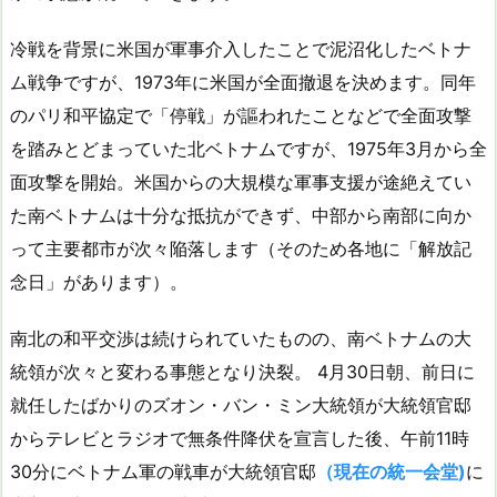
冷戦を背景に米国が軍事介入したことで泥沼化したベトナ
ム戦争ですが、1973年に米国が全面撤退を決めます。同年
のパリ和平協定で「停戦」が謳われたことなどで全面攻撃
を踏みとどまっていた北ベトナムですが、1975年3月から全
面攻撃を開始。米国からの大規模な軍事支援が途絶えてい
た南ベトナムは十分な抵抗ができず、中部から南部に向か
って主要都市が次々陥落します（そのため各地に「解放記
念日」があります）。
南北の和平交渉は続けられていたものの、南ベトナムの大
統領が次々と変わる事態となり決裂。 4月30日朝、前日に
就任したばかりのズオン・バン・ミン大統領が大統領官邸
からテレビとラジオで無条件降伏を宣言した後、午前11時
30分にベトナム軍の戦車が大統領官邸
（現在の統一会堂)
に