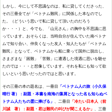
しかし、今にして不思議なのは、私に貸してくださった、
その三冊全てが「ベトナム難民」に関係した本なのでし
た。（どういう思いで私に貸して頂いたのだろう
か・・・）と、今でも、「山元さん」の胸中を不思議に思
っています。おそらくは、当時自分が住んでいた南ベトナ
ムで知り合い、仲良くなった友人・知人たちが「ベトナム
難民」となって、ベトナムから船に乗って国外に脱出し、
さまざまな「困難」「苦難」に遭遇した境遇に思いを馳せ
たのでは・・・と想像しています。それを私にも知って欲
しいという思いだったのではと思います。
その三冊の本の題名は、一冊目
「ベトナム人の旅（小久保
晴行 著）：副題・本書を南海の藻屑となった名も知らぬベ
トナム人たちの霊に捧げる」
、二冊目
「冷たい日本人（前
川誠 著）：副題・君は難民の叫びが聞こえるか」
、三冊