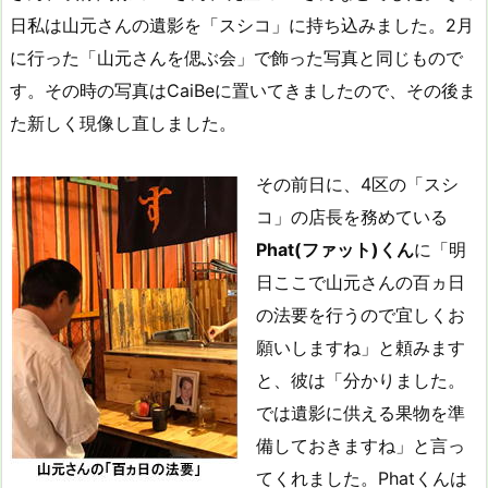
日私は山元さんの遺影を「スシコ」に持ち込みました。2月
に行った「山元さんを偲ぶ会」で飾った写真と同じもので
す。その時の写真はCaiBeに置いてきましたので、その後ま
た新しく現像し直しました。
その前日に、4区の「スシ
コ」の店長を務めている
Phat(ファット)くん
に「明
日ここで山元さんの百ヵ日
の法要を行うので宜しくお
願いしますね」と頼みます
と、彼は「分かりました。
では遺影に供える果物を準
備しておきますね」と言っ
てくれました。Phatくんは