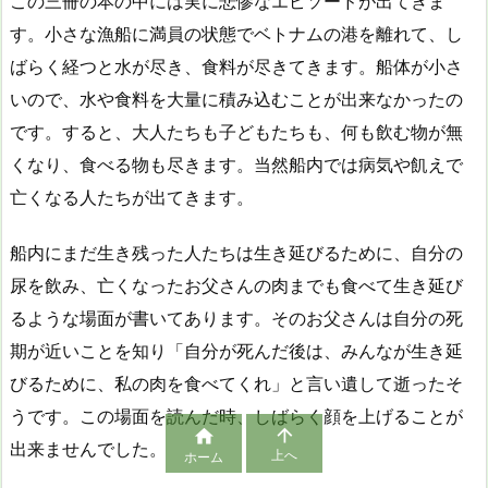
この三冊の本の中には実に悲惨なエピソードが出てきま
す。小さな漁船に満員の状態でベトナムの港を離れて、し
ばらく経つと水が尽き、食料が尽きてきます。船体が小さ
いので、水や食料を大量に積み込むことが出来なかったの
です。すると、大人たちも子どもたちも、何も飲む物が無
くなり、食べる物も尽きます。当然船内では病気や飢えで
亡くなる人たちが出てきます。
船内にまだ生き残った人たちは生き延びるために、自分の
尿を飲み、亡くなったお父さんの肉までも食べて生き延び
るような場面が書いてあります。そのお父さんは自分の死
期が近いことを知り「自分が死んだ後は、みんなが生き延
びるために、私の肉を食べてくれ」と言い遺して逝ったそ
うです。この場面を読んだ時、しばらく顔を上げることが


出来ませんでした。
上へ
ホーム