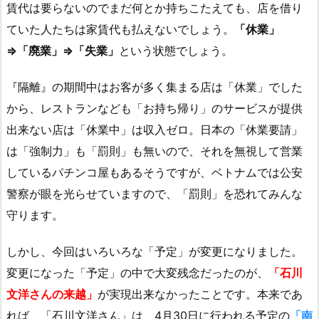
賃代は要らないのでまだ何とか持ちこたえても、店を借り
ていた人たちは家賃代も払えないでしょう。
「休業」
⇒「廃業」⇒「失業」
という状態でしょう。
『隔離』の期間中はお客が多く集まる店は「休業」でした
から、レストランなども「お持ち帰り」のサービスが提供
出来ない店は「休業中」は収入ゼロ。日本の「休業要請」
は「強制力」も「罰則」も無いので、それを無視して営業
しているパチンコ屋もあるそうですが、ベトナムでは公安
警察が眼を光らせていますので、「罰則」を恐れてみんな
守ります。
しかし、今回はいろいろな「予定」が変更になりました。
変更になった「予定」の中で大変残念だったのが、
「石川
文洋さんの来越」
が実現出来なかったことです。本来であ
れば、「石川文洋さん」は、4月30日に行われる予定の
「南