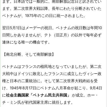
ます。日本語では一般的に、南部解放記念日と訳されてい
ます。第二次世界大戦以降、長年にわたり分断されていた
ベトナムが、1975年のこの日に統一されました。
翌日5月1日はメーデーの祝日。ベトナムの祝日数は年間10
日間しかありませんが、テト（旧正月）の以外で毎年必ず
連休になる唯一の機会です。
【南北分断、そして南部解放】
ベトナムはフランスの植民地となっていましたが、第二次
大戦中はドイツに敗北したフランスに成立したヴィシー政
権と日本の二重統治に。そして第二次世界大戦終結を受
け、1945年8月17日にベトナム八月革命が起こり、9月4日
に
社会主義国家「ベトナム民主共和国」
が成立。ホー・
チ・ミン氏が初代国家主席に就任します。