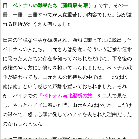
目
「ベトナムの難民たち（藤崎康夫 著）」
です。その一
冊、一冊、三冊すべてが大変重苦しい内容でした。涙が溢
れる箇所がたくさん有りました。
日常の平穏な生活が破壊され、漁船に乗って海に脱出した
ベトナムの人たち。山元さんは身近にそういう悲惨な運命
に陥った人たちの存在を知っておられただけに、革命後の
政権のやり方には憤りを抱いておられました。ベトナム戦
争が終わっても、山元さんの気持ちの中では、「北は北、
南は南」という感じで距離を置いておられました。それ
が、バイクでの
「ベトナム南北縦断の旅
」
を二人で果た
し、やっとハノイに着いた時、山元さんはわずか一日だけ
の滞在で、怒り心頭に発してハノイを去られた理由だった
のかもしれません。