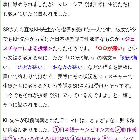
事に勤められましたが、マレーシアでは実際に生徒たちに
も教えていたと言われました。
SRさんも直接KH先生から指導を受けた一人です。彼女が今
でもKH先生から受けた日本語指導で印象的なものが
＜ジェ
スチャーによる授業＞
だったそうです。
『○○が痛い』
とい
う文法を教える時に、ただ『○○が痛い』の構文＝
「頭が痛
い」「のどが痛い」「おなかが痛い」
などの構文を黒板に
書いて終わりではなく、実際にその状況をジェスチャーで
生徒たちに教えるという指導をSRさんは受けたそうです。
「今でもそれが授業で役に立っているんですよ」と、嬉し
そうに話されました。
KH先生が以前講義されたテーマには、さまざまな、興味深
い内容がありました。
①日本語チャンピオン大会②創作漢
字③いろいろ使える活用練習④骨組み作文⑤リスニング