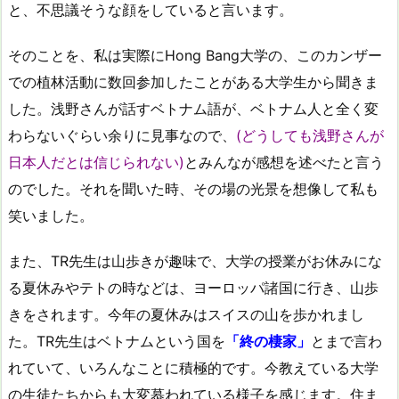
と、不思議そうな顔をしていると言います。
そのことを、私は実際にHong Bang大学の、このカンザー
での植林活動に数回参加したことがある大学生から聞きま
した。浅野さんが話すベトナム語が、ベトナム人と全く変
わらないぐらい余りに見事なので、
(どうしても浅野さんが
日本人だとは信じられない)
とみんなが感想を述べたと言う
のでした。それを聞いた時、その場の光景を想像して私も
笑いました。
また、TR先生は山歩きが趣味で、大学の授業がお休みにな
る夏休みやテトの時などは、ヨーロッパ諸国に行き、山歩
きをされます。今年の夏休みはスイスの山を歩かれまし
た。TR先生はベトナムという国を
「終の棲家」
とまで言わ
れていて、いろんなことに積極的です。今教えている大学
の生徒たちからも大変慕われている様子を感じます。住ま