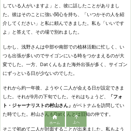
している人がいますよ」と、彼に話したことがありまし
た。彼はそのことに強い関心を持ち、「いつかその人を紹
介してください」と私に頼んできました。私も「いいです
よ」と答えて、その場で別れました。
しかし、浅野さんは中部や南部での植林活動に忙しく、い
つも出張が多いのでサイゴンにいる時をつかまえるのが大
変でした。一方、Datくんもまた海外出張が多く、サイゴン
にずっといる日が少ないのでした。
それから約一年後、ようやく二人が会える日が設定できま
した。それが9月の下旬でした。それはちょうど、
「フォ
ト・ジャーナリストの村山さん」
がベトナムを訪問してい
た時でした。村山さんもDatくんとは旧知の仲です。


上へ
ホーム
そこで初めて二人が対面することが出来ました。私もよう