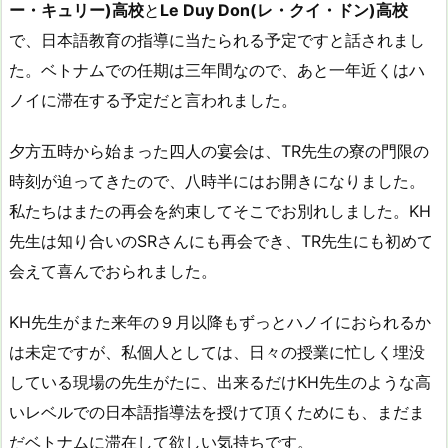
ー・キュリー)高校
と
Le Duy Don(レ・クイ・ドン)高校
で、日本語教育の指導に当たられる予定ですと話されまし
た。ベトナムでの任期は三年間なので、あと一年近くはハ
ノイに滞在する予定だと言われました。
夕方五時から始まった四人の宴会は、TR先生の寮の門限の
時刻が迫ってきたので、八時半にはお開きになりました。
私たちはまたの再会を約束してそこでお別れしました。KH
先生は知り合いのSRさんにも再会でき、TR先生にも初めて
会えて喜んでおられました。
KH先生がまた来年の９月以降もずっとハノイにおられるか
は未定ですが、私個人としては、日々の授業に忙しく埋没
している現場の先生がたに、出来るだけKH先生のような高
いレベルでの日本語指導法を授けて頂くためにも、まだま
だベトナムに滞在して欲しい気持ちです。