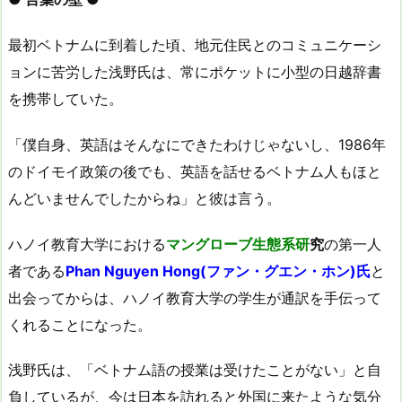
最初ベトナムに到着した頃、地元住民とのコミュニケーシ
ョンに苦労した浅野氏は、常にポケットに小型の日越辞書
を携帯していた。
「僕自身、英語はそんなにできたわけじゃないし、1986年
のドイモイ政策の後でも、英語を話せるベトナム人もほと
んどいませんでしたからね」と彼は言う。
ハノイ教育大学における
マングローブ生態系研
究
の第一人
者である
Phan Nguyen Hong(ファン・グエン・ホン)氏
と
出会ってからは、ハノイ教育大学の学生が通訳を手伝って
くれることになった。
浅野氏は、「ベトナム語の授業は受けたことがない」と自
負しているが、今は日本を訪れると外国に来たような気分